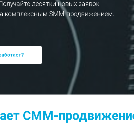
Получайте десятки новых заявок
 за комплексным SMM-продвижением.
 работает?
шает СММ-продвижение