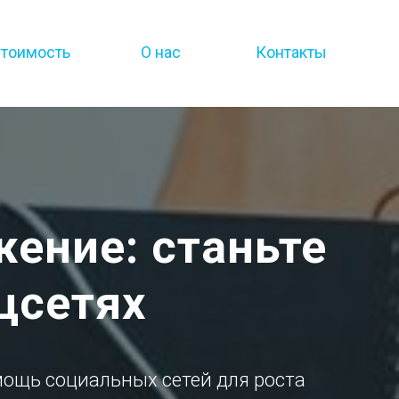
тоимость
О нас
Контакты
ение: станьте
цсетях
мощь социальных сетей для роста