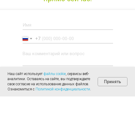
+7
Нажимая кнопку «Отправить сообщение»,
Наш сайт использует
файлы cookie
, сервисы веб-
вы соглашаетесь с правилами
обработки
аналитики. Оставаясь на сайте, вы подтверждаете
Принять
персональных данных
на этом сайте
свое согласие на использование данных файлов.
Ознакомиться с
Политикой конфиденциальности
.
Отправить