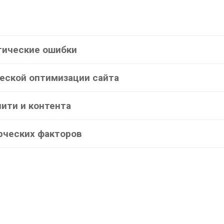
итические ошибки
ческой оптимизации сайта
лити и контента
рческих факторов