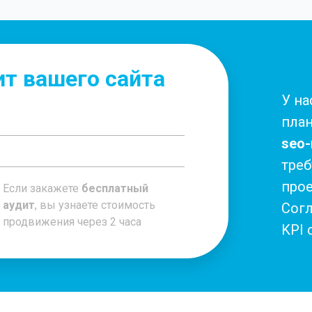
т вашего сайта
У на
пла
seo
треб
прое
Если закажете
бесплатный
аудит
, вы узнаете стоимость
Согл
продвижения через 2 часа
KPI 