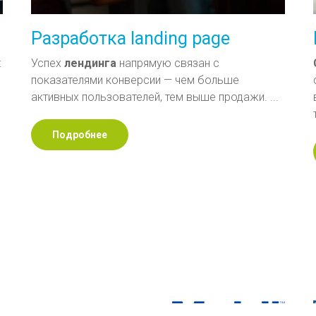
Разработка landing page
:
Успех
лендинга
напрямую связан с
показателями конверсии — чем больше
активных пользователей, тем выше продажи. ...
Подробнее